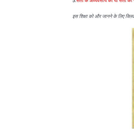
5
.
संतों के अध्यवसाय की या संतों की सु
इस
शिक्षा
को
और
जानने
के
लिए
क्लि