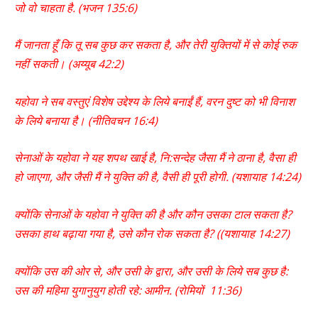
जो
वो
चाहता
है
. (
भजन
135:6
)
मैं
जानता
हूँ
कि
तू
सब
कुछ
कर
सकता
है
,
और
तेरी
युक्तियों
में
से
कोई
रुक
नहीं
सकती।
(
अय्यूब
42:2
)
यहोवा
ने
सब
वस्तुएं
विशेष
उद्देश्य
के
लिये
बनाईं
हैं
,
वरन
दुष्ट
को
भी
विनाश
के
लिये
बनाया
है।
(
नीतिवचन
16:4
)
सेनाओं
के
यहोवा
ने
यह
शपथ
खाई
है
,
नि
:
सन्देह
जैसा
मैं
ने
ठाना
है
,
वैसा
ही
हो
जाएगा
,
और
जैसी
मैं
ने
युक्ति
की
है
,
वैसी
ही
पूरी
होगी
. (
यशायाह
14:24
)
क्योंकि
सेनाओं
के
यहोवा
ने
युक्ति
की
है
और
कौन
उसका
टाल
सकता
है
?
उसका
हाथ
बढ़ाया
गया
है
,
उसे
कौन
रोक
सकता
है
? ((
यशायाह
14
:27)
क्योंकि
उस
की
ओर
से
,
और
उसी
के
द्वारा
,
और
उसी
के
लिये
सब
कुछ
है
:
उस
की
महिमा
युगानुयुग
होती
रहे
:
आमीन
. (
रोमियों
11:36
)