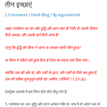
तीन इच्छाएं
2 Comments
/
Hindi Blog
/ By
logosinhindi
आहा
!
परमेश्वर
का
धन
और
बुद्धि
और
ज्ञान
क्या
ही
गंभीर
है
!
उसके
विचार
कैसे
अथाह
,
और
उसके
मार्ग
कैसे
अगम
हैं
!
प्रभु
कि
बुद्धि
को
किस
ने
जाना
या
उसका
मंत्री
कौन
हुआ
?
या
किस
ने
पहिले
उसे
कुछ
दिया
है
जिस
का
बदला
उसे
दिया
जाए।
क्योंकि
उस
की
ओर
से
,
और
उसी
के
द्वारा
,
और
उसी
के
लिये
सब
कुछ
है
:
उस
की
महिमा
युगानुयुग
होती
रहे
:
आमीन. (रोमियॉं 11:33-36)
उपर्युक्त आयतों में हम निम्न मोटे-मोटे बिंदु पाते हैं:
1.
परमेश्वर का धन, बुद्धि और ज्ञान अत्यंत गंभीर है. सच में वो अपार रूप से