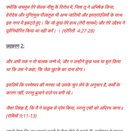
क्योंकि
सचमुच
तेरे
सेवक
यीशु
के
विरोध
में
,
जिस
तू
ने
अभिषेक
किया
,
हेरोदेस
और
पुन्तियुस
पीलातुस
भी
अन्य
जातियों
और
इस्त्राएलियों
के
साथ
इस
नगर
में
इकट्ठे
हुए।
कि
जो
कुछ
तेरे
हाथ
(
तेरी
सामर्थ
)
और
तेरे
उद्देश्य
ने
पूर्वनिर्धारित
किया
था
वही
करें।
।
(
प्रेरितों
4:27-28)
उदाहरण
2
:
और
अभी
तक
न
तो
बालक
जन्मे
थे
,
और
न
उन्होंने
कुछ
भला
या
बुरा
किया
था
कि
उस
ने
कहा
,
कि
जेठा
छुटके
का
दास
होगा।
इसलिये
कि
परमेश्वर
की
मनसा
जो
उसके
चुन
लेने
के
अनुसार
है
,
कर्मों
के
कारण
नहीं
,
परन्तु
बुलाने
वाले
पर
बनी
रहे।
जैसा
लिखा
है
,
कि
मैं
ने
याकूब
से
प्रेम
किया
,
परन्तु
एसौ
को
अप्रिय
जाना॥
(
रोमियों
9:11-13)