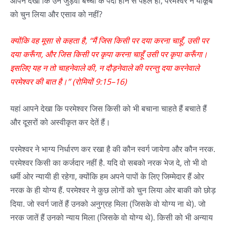
आपने देखा कि उन जुड़वां बच्चों के पैदा होने से पहले ही, परमेश्वर ने याकूब
को चुन लिया और एसाव को नहीं?
क्योंकि
वह
मूसा
से
कहता
है
, “
मैं
जिस
किसी
पर
दया
करना
चाहूँ
,
उसी
पर
दया
करूँगा
,
और
जिस
किसी
पर
कृपा
करना
चाहूँ
उसी
पर
कृपा
करूँगा।
इसलिए
यह
न
तो
चाहनेवाले
की
,
न
दौड़नेवाले
की
परन्तु
दया
करनेवाले
परमेश्
वर
की
बात
है।
”
(
रोमियों
9:15–16)
यहां आपने देखा कि परमेश्वर जिस किसी को भी बचाना चाहते हैं बचाते हैं
और दूसरों को अस्वीकृत कर देतें हैं।
परमेश्वर ने भाग्य निर्धारण कर रखा है की कौन स्वर्ग जायेगा और कौन नरक.
परमेश्वर किसी का कर्जदार नहीं है. यदि वो सबको नरक भेज दे, तो भी वो
धर्मी ओर न्यायी ही रहेगा, क्योंकि हम अपने पापों के लिए जिम्मेदार हैं ओर
नरक के ही योग्य हैं. परमेश्वर ने कुछ लोगों को चुन लिया ओर बाकी को छोड़
दिया. जो स्वर्ग जातें हैं उनको अनुग्रह मिला (जिसके वो योग्य ना थे). जो
नरक जातें हैं उनको न्याय मिला (जिसके वो योग्य थे). किसी को भी अन्याय