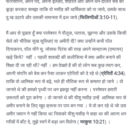
फरिसीपने, अपने पद, अपनी इज़्ज़त, शौहरत और अपने धन-दौलत सब को
कूड़ा करकट समझा ताकि वो मसीह की धार्मिकता को पा जाये, उसके साथ
दुःख उठाये और उसकी समानता में ढल जाये (
फिलिप्पीओं 3:10-11
).
मैं आप से पूछता हूँ क्या परमेश्वर ने पौलुस, पतरस, यूहन्ना और उसके किसी
चेले को भौतिक सुख सुविधाएं या अमीरी दी? क्या उन्होंने कभी पॉल
दिनाकरन, पॉल योंगे चु. जोसफ प्रिंस की तरह अपने साम्राज्य (एम्पायर)
खड़े किये? नहीं । पहली शताब्दी की कलीसिया में क्या अमीर बनाने की
शिक्षा दी जा रही थी? नहीं । हम देखते है की वो लोग सब कुछ त्याग कर,
अपनी संपत्ति को बेच कर पैसा लाकर प्रेरितों को दे रहे थे (
प्रेरितों 4:34
).
ताकि वो आत्मिक रूप से बढ़े, भले ही भौतिक रूप से कमतर हो जाये । वो
जानते थे की हमको पृथ्वी पर धन इकठ्ठा नहीं करना । परमेश्वर हमारी
ज़रूरतों को पूरा करेगा । वो जानते थे की यीशु मसीह उन्हें आत्मिक रूप से
अमीर बनाने के लिए खुद क्रूस पर पाप बन गया । ये वो कर रहे थे जो उस
अमीर जवान ने नहीं किया था जिसको यीशु मसीह ने कहा था की अपना धन
गरीबों में बाँट दे, तुझे स्वर्ग में बड़ा धन मिलेगा (
मरकुस 10:21
) ।