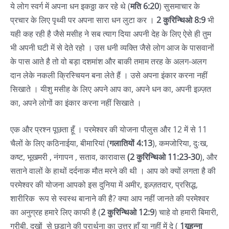
ये लोग स्वर्ग में अपना धन इकठ्ठा कर रहे थे (
मति 6:20
) सुसमाचार के
प्रचार के लिए पृथ्वी पर अपना सारा धन लुटा कर ।
2 कुरिन्थिओ 8:9
भी
यही कह रही है जैसे मसीह ने सब त्याग दिया अपनी देह के लिए ऐसे ही तुम
भी अपनी घटी में से देते रहो । उस धनी व्यक्ति जैसे लोग आज के पासवानों
के पास आते है तो वो बड़ा दशमांश और बाकी तमाम तरह के अलग-अलग
दान लेके नकली क्रिस्चियन बना लेते हैं । उसे अपना इंकार करना नहीं
सिखाते । यीशु मसीह के लिए अपने आप का, अपने धन का, अपनी इज़्ज़त
का, अपने लोगों का इंकार करना नहीं सिखाते ।
एक और प्रश्न पूछता हूँ । परमेश्वर की योजना पौलुस और 12 में से 11
चैलों के लिए कठिनाईया, बीमारियां (
गलातियों 4:13
), कमजोरिया, दुःख,
कष्ट, भूखमरी , नंगापन , सताव, कारावास
(2 कुरिन्थिओ 11:23-30
), और
सताने वालों के हाथों दर्दनाक मौत मरने की थी । आप को क्यों लगता है की
परमेश्वर की योजना आपको इस दुनिया में अमीर, इज़्ज़तदार, प्रसिद्ध,
शारीरिक रूप से स्वस्थ बानाने की है? क्या आप नहीं जानते की परमेश्वर
का अनुग्रह हमारे लिए काफी है (
2 कुरिन्थिओ 12:9
) चाहे वो हमारी बिमारी,
गरीबी, दुखों से छुड़ाने की प्रार्थना का उत्तर हाँ या नहीं में दे (
1यूहन्ना