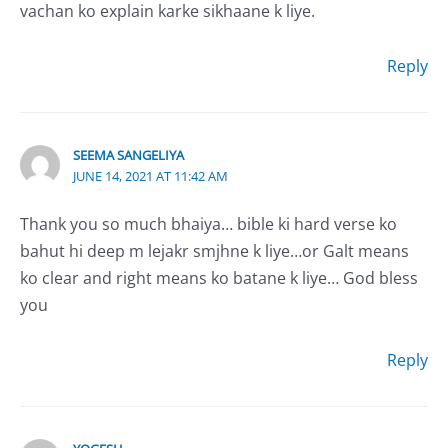
vachan ko explain karke sikhaane k liye.
Reply
SEEMA SANGELIYA
JUNE 14, 2021 AT 11:42 AM
Thank you so much bhaiya… bible ki hard verse ko
bahut hi deep m lejakr smjhne k liye…or Galt means
ko clear and right means ko batane k liye… God bless
you
Reply